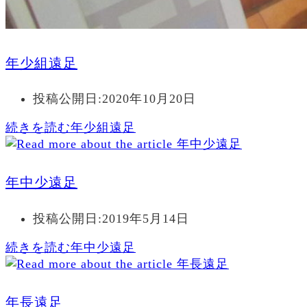
年少組遠足
投稿公開日:
2020年10月20日
続きを読む
年少組遠足
年中少遠足
投稿公開日:
2019年5月14日
続きを読む
年中少遠足
年長遠足