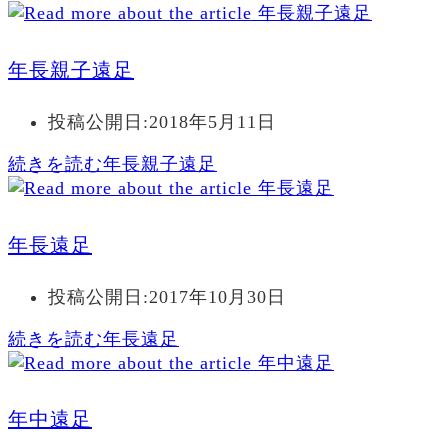
年長親子遠足
投稿公開日:
2018年5月11日
続きを読む
年長親子遠足
年長遠足
投稿公開日:
2017年10月30日
続きを読む
年長遠足
年中遠足