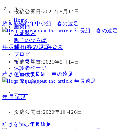
メニュー
投稿公開日:
2021年5月14日
Home
続きを読む
年中少組 春の遠足
園案内
入園案内
親子のひろば
年長組 春の遠足
利府にっこり保育園
ブログ
ギャラリー
投稿公開日:
2021年5月14日
保護者ページ
続きを読む
年長組 春の遠足
職員求人
お問い合わせ
年長遠足
投稿公開日:
2020年10月26日
続きを読む
年長遠足