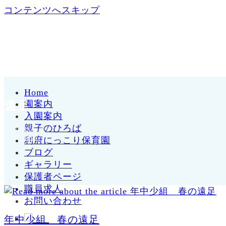
コンテンツへスキップ
Home
園案内
遠足
入園案内
親子のひろば
ホーム
>
遠足
利府にっこり保育園
ブログ
ギャラリー
保護者ページ
職員求人
お問い合わせ
年中少組 春の遠足