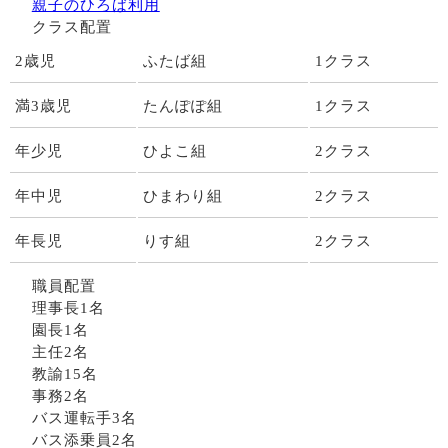
親子のひろば利用
クラス配置
2歳児
ふたば組
1クラス
満3歳児
たんぽぽ組
1クラス
年少児
ひよこ組
2クラス
年中児
ひまわり組
2クラス
年長児
りす組
2クラス
職員配置
理事長1名
園長1名
主任2名
教諭15名
事務2名
バス運転手3名
バス添乗員2名