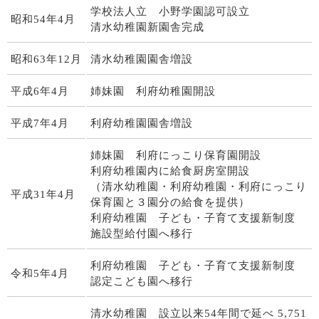
学校法人立 小野学園認可設立
昭和54年4月
清水幼稚園新園舎完成
昭和63年12月
清水幼稚園園舎増設
平成6年4月
姉妹園 利府幼稚園開設
平成7年4月
利府幼稚園園舎増設
姉妹園 利府にっこり保育園開設
利府幼稚園内に給食厨房室開設
（清水幼稚園・利府幼稚園・利府にっこり
平成31年4月
保育園と３園分の給食を提供）
利府幼稚園 子ども・子育て支援新制度
施設型給付園へ移行
利府幼稚園 子ども・子育て支援新制度
令和5年4月
認定こども園へ移行
清水幼稚園 設立以来54年間で延べ 5,751