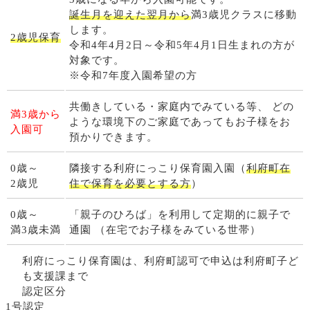
誕生月を迎えた翌月から
満3歳児クラスに移動
します。
2歳児保育
令和4年4月2日～令和5年4月1日生まれの方が
対象です。
※令和7年度入園希望の方
共働きしている・家庭内でみている等、
どの
満3歳から
ような環境下のご家庭であってもお子様をお
入園可
預かりできます。
0歳～
隣接する利府にっこり保育園入園（
利府町在
2歳児
住で保育を必要とする方
）
0歳～
「親子のひろば」を利用して定期的に親子で
満3歳未満
通園
（在宅でお子様をみている世帯）
利府にっこり保育園は、利府町認可で申込は利府町子ど
も支援課まで
認定区分
1号認定