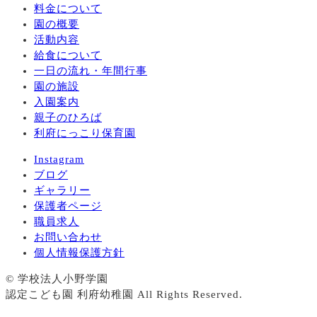
料金について
園の概要
活動内容
給食について
一日の流れ・年間行事
園の施設
入園案内
親子のひろば
利府にっこり保育園
Instagram
ブログ
ギャラリー
保護者ページ
職員求人
お問い合わせ
個人情報保護方針
© 学校法人小野学園
認定こども園 利府幼稚園 All Rights Reserved.