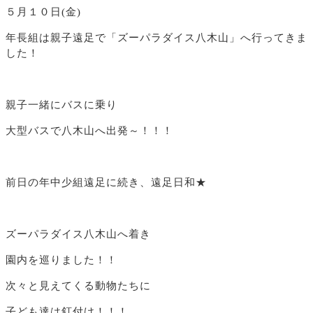
５月１０日(金)
年長組は親子遠足で「ズーパラダイス八木山」へ行ってきま
した！
親子一緒にバスに乗り
大型バスで八木山へ出発～！！！
前日の年中少組遠足に続き、遠足日和★
ズーパラダイス八木山へ着き
園内を巡りました！！
次々と見えてくる動物たちに
子ども達は釘付け！！！