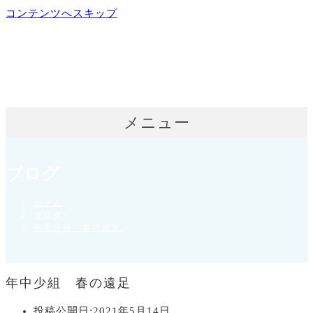
コンテンツへスキップ
メニュー
ブログ
ホーム
>
ブログ
>
年中少組 春の遠足
年中少組 春の遠足
投稿公開日:
2021年5月14日