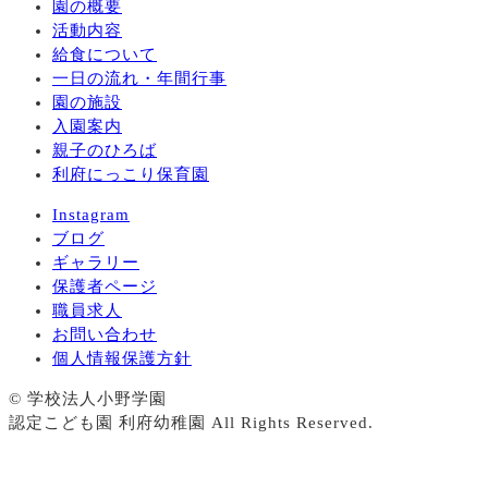
園の概要
活動内容
給食について
一日の流れ・年間行事
園の施設
入園案内
親子のひろば
利府にっこり保育園
Instagram
ブログ
ギャラリー
保護者ページ
職員求人
お問い合わせ
個人情報保護方針
© 学校法人小野学園
認定こども園 利府幼稚園 All Rights Reserved.