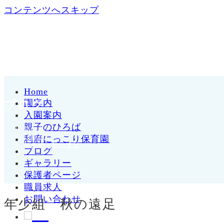
コンテンツへスキップ
Home
園案内
ブログ
入園案内
親子のひろば
ホーム
>
ブログ
>
利府にっこり保育園
年少組 秋の遠足
ブログ
ギャラリー
保護者ページ
職員求人
お問い合わせ
年少組 秋の遠足