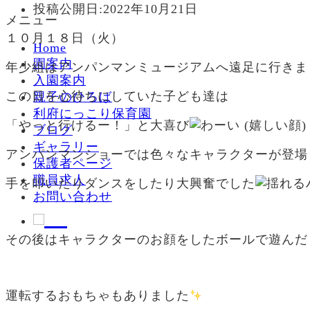
投稿公開日:
2022年10月21日
メニュー
１０月１８日（火）
Home
園案内
年少組はアンパンマンミュージアムへ遠足に行きま
入園案内
この日を心待ちにしていた子ども達は
親子のひろば
利府にっこり保育園
「やっと行けるー！」と大喜び
ブログ
ギャラリー
アンパンマンショーでは色々なキャラクターが登場
保護者ページ
職員求人
手を叩いたりダンスをしたり大興奮でした
お問い合わせ
その後はキャラクターのお顔をしたボールで遊んだ
運転するおもちゃもありました