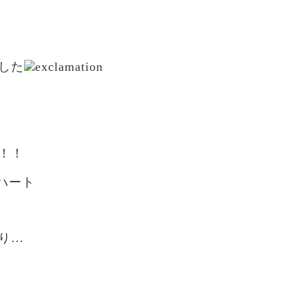
した
！！
り…