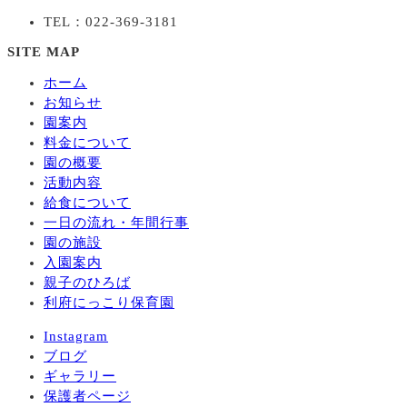
TEL：022-369-3181
SITE MAP
ホーム
お知らせ
園案内
料金について
園の概要
活動内容
給食について
一日の流れ・年間行事
園の施設
入園案内
親子のひろば
利府にっこり保育園
Instagram
ブログ
ギャラリー
保護者ページ