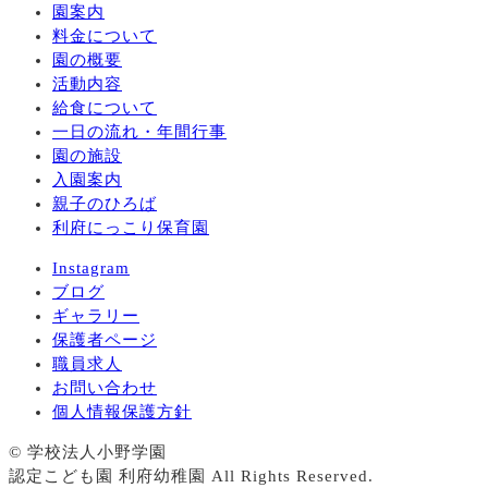
園案内
料金について
園の概要
活動内容
給食について
一日の流れ・年間行事
園の施設
入園案内
親子のひろば
利府にっこり保育園
Instagram
ブログ
ギャラリー
保護者ページ
職員求人
お問い合わせ
個人情報保護方針
© 学校法人小野学園
認定こども園 利府幼稚園 All Rights Reserved.