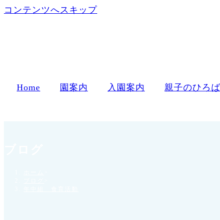
コンテンツへスキップ
Home
園案内
入園案内
親子のひろ
ブログ
ホーム
>
ブログ
>
年中組 食育活動