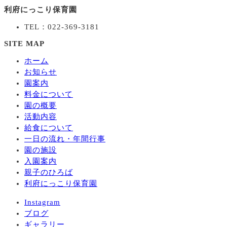
利府にっこり保育園
TEL：022-369-3181
SITE MAP
ホーム
お知らせ
園案内
料金について
園の概要
活動内容
給食について
一日の流れ・年間行事
園の施設
入園案内
親子のひろば
利府にっこり保育園
Instagram
ブログ
ギャラリー