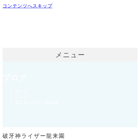
コンテンツへスキップ
メニュー
ブログ
ホーム
>
ブログ
>
破牙神ライザー龍来園
破牙神ライザー龍来園