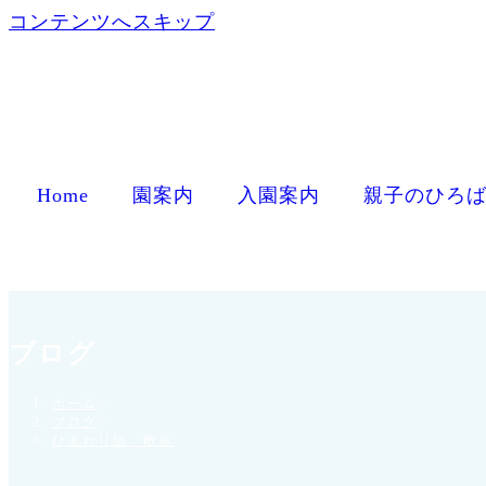
コンテンツへスキップ
Home
園案内
入園案内
親子のひろ
ブログ
ホーム
>
ブログ
>
ひまわり組 散歩