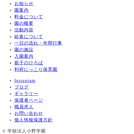
お知らせ
園案内
料金について
園の概要
活動内容
給食について
一日の流れ・年間行事
園の施設
入園案内
親子のひろば
利府にっこり保育園
Instagram
ブログ
ギャラリー
保護者ページ
職員求人
お問い合わせ
個人情報保護方針
© 学校法人小野学園