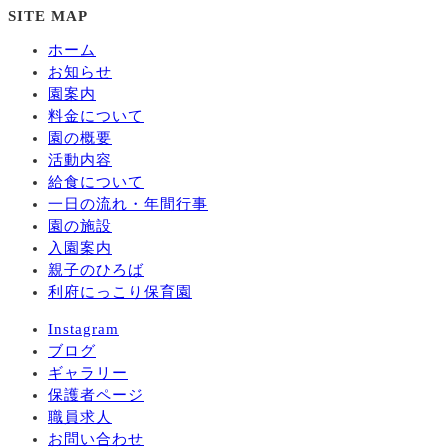
SITE MAP
ホーム
お知らせ
園案内
料金について
園の概要
活動内容
給食について
一日の流れ・年間行事
園の施設
入園案内
親子のひろば
利府にっこり保育園
Instagram
ブログ
ギャラリー
保護者ページ
職員求人
お問い合わせ