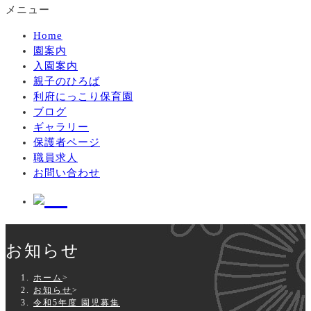
メニュー
Home
園案内
入園案内
親子のひろば
利府にっこり保育園
ブログ
ギャラリー
保護者ページ
職員求人
お問い合わせ
ホーム
>
お知らせ
>
令和5年度 園児募集