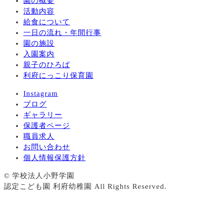
園の概要
活動内容
給食について
一日の流れ・年間行事
園の施設
入園案内
親子のひろば
利府にっこり保育園
Instagram
ブログ
ギャラリー
保護者ページ
職員求人
お問い合わせ
個人情報保護方針
© 学校法人小野学園
認定こども園 利府幼稚園 All Rights Reserved.