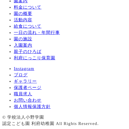
園案内
料金について
園の概要
活動内容
給食について
一日の流れ・年間行事
園の施設
入園案内
親子のひろば
利府にっこり保育園
Instagram
ブログ
ギャラリー
保護者ページ
職員求人
お問い合わせ
個人情報保護方針
© 学校法人小野学園
認定こども園 利府幼稚園 All Rights Reserved.