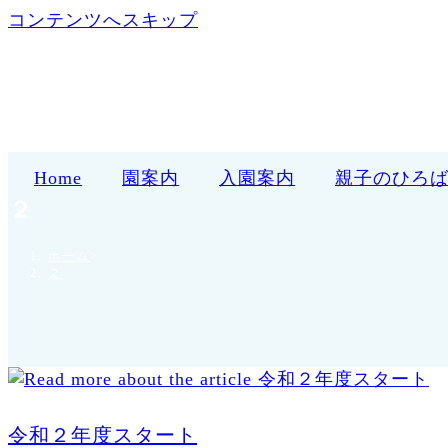
コンテンツへスキップ
Home
園案内
入園案内
親子のひろ
２
ホーム
>
２
令和２年度スタート