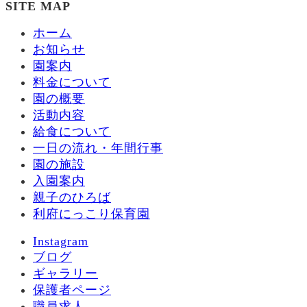
SITE MAP
ホーム
お知らせ
園案内
料金について
園の概要
活動内容
給食について
一日の流れ・年間行事
園の施設
入園案内
親子のひろば
利府にっこり保育園
Instagram
ブログ
ギャラリー
保護者ページ
職員求人