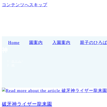
コンテンツへスキップ
Home
園案内
入園案内
親子のひろ
神
ホーム
>
神
破牙神ライザー龍来園