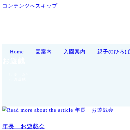
コンテンツへスキップ
Home
園案内
入園案内
親子のひろ
お遊戯
ホーム
>
お遊戯
年長 お遊戯会