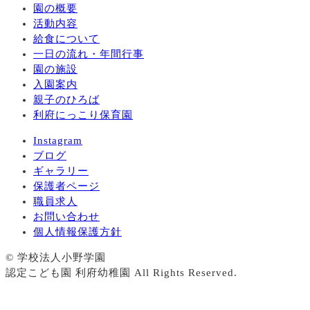
園の概要
活動内容
給食について
一日の流れ・年間行事
園の施設
入園案内
親子のひろば
利府にっこり保育園
Instagram
ブログ
ギャラリー
保護者ページ
職員求人
お問い合わせ
個人情報保護方針
© 学校法人小野学園
認定こども園 利府幼稚園 All Rights Reserved.