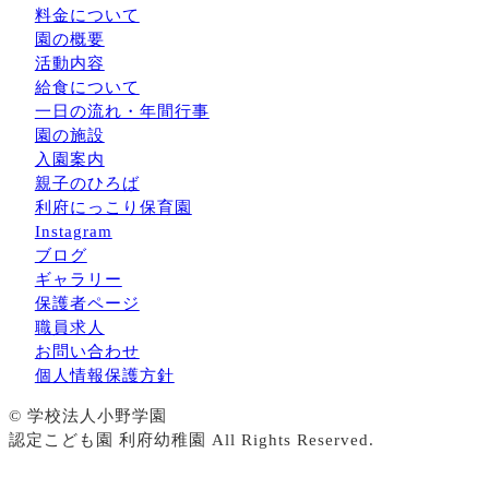
料金について
園の概要
活動内容
給食について
一日の流れ・年間行事
園の施設
入園案内
親子のひろば
利府にっこり保育園
Instagram
ブログ
ギャラリー
保護者ページ
職員求人
お問い合わせ
個人情報保護方針
© 学校法人小野学園
認定こども園 利府幼稚園 All Rights Reserved.