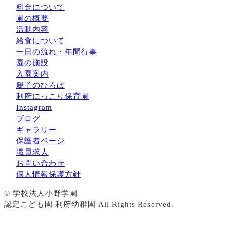
料金について
園の概要
活動内容
給食について
一日の流れ・年間行事
園の施設
入園案内
親子のひろば
利府にっこり保育園
Instagram
ブログ
ギャラリー
保護者ページ
職員求人
お問い合わせ
個人情報保護方針
© 学校法人小野学園
認定こども園 利府幼稚園 All Rights Reserved.