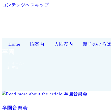
コンテンツへスキップ
Home
園案内
入園案内
親子のひろ
卒園
ホーム
>
卒園
卒園音楽会