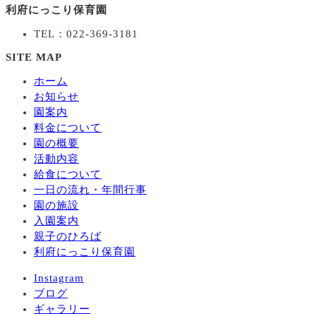
利府にっこり保育園
TEL：022-369-3181
SITE MAP
ホーム
お知らせ
園案内
料金について
園の概要
活動内容
給食について
一日の流れ・年間行事
園の施設
入園案内
親子のひろば
利府にっこり保育園
Instagram
ブログ
ギャラリー